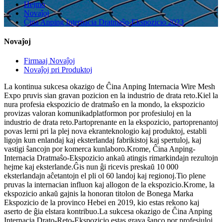
Hejmo
Novaĵoj
Ĉina Anping Internacia Dratmaŝo-Ekspozicio 2023
Novaĵoj
Firmaaj Novaĵoj
Novaĵoj pri Produktoj
La kontinua sukcesa okazigo de Ĉina Anping Internacia Wire Mesh
Expo pruvis sian gravan pozicion en la industrio de drata reto.Kiel la
nura profesia ekspozicio de dratmaŝo en la mondo, la ekspozicio
provizas valoran komunikadplatformon por profesiuloj en la
industrio de drata reto.Partoprenante en la ekspozicio, partoprenantoj
povas lerni pri la plej nova ekranteknologio kaj produktoj, establi
ligojn kun enlandaj kaj eksterlandaj fabrikistoj kaj spertuloj, kaj
vastigi ŝancojn por komerca kunlaboro.Krome, Ĉina Anping-
Internacia Dratmaŝo-Ekspozicio ankaŭ atingis rimarkindajn rezultojn
hejme kaj eksterlande.Ĝis nun ĝi ricevis preskaŭ 10 000
eksterlandajn aĉetantojn el pli ol 60 landoj kaj regionoj.Tio plene
pruvas la internacian influon kaj allogon de la ekspozicio.Krome, la
ekspozicio ankaŭ gajnis la honoran titolon de Bonega Marka
Ekspozicio de la provinco Hebei en 2019, kio estas rekono kaj
aserto de ĝia elstara kontribuo.La sukcesa okazigo de Ĉina Anping
Internacia Drato-Reto-Ekspozicio estas grava ŝanco por profesiuloj