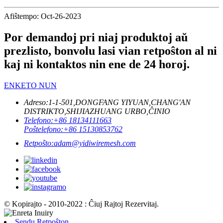
Afiŝtempo: Oct-26-2023
Por demandoj pri niaj produktoj aŭ
prezlisto, bonvolu lasi vian retpoŝton al ni
kaj ni kontaktos nin ene de 24 horoj.
ENKETO NUN
Adreso:
1-1-501,DONGFANG YIYUAN,CHANG'AN
DISTRIKTO,SHIJIAZHUANG URBO,ĈINIO
Telefono:
+86 18134111663
Poŝtelefono:
+86 15130853762
Retpoŝto:
adam@yidiwiremesh.com
© Kopirajto - 2010-2022 : Ĉiuj Rajtoj Rezervitaj.
Sendu Retpoŝton