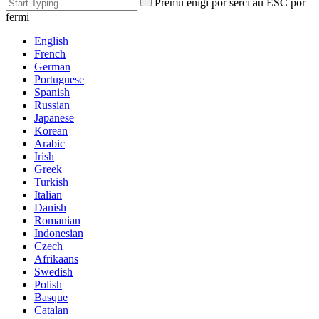
Premu enigi por serĉi aŭ ESC por
fermi
English
French
German
Portuguese
Spanish
Russian
Japanese
Korean
Arabic
Irish
Greek
Turkish
Italian
Danish
Romanian
Indonesian
Czech
Afrikaans
Swedish
Polish
Basque
Catalan