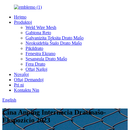
Hejmo
Produktoj
Weld Wire Mesh
Gabiona Reto
Galvanizita Teksita Drato Maŝo
Neoksidebla Ŝtalo Drato Maŝo
Pikildrato
Fenestra Ekrano
Sesangula Drato Maŝo
Fera Drato
Oftaj Najloj
Novaĵoj
Oftaj Demandoj
Pri ni
Kontaktu Nin
English
Ĉina Anping Internacia Dratmaŝo-
Ekspozicio 2023