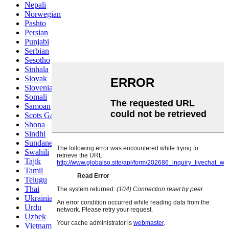
Nepali
Norwegian
Pashto
Persian
Punjabi
Serbian
Sesotho
Sinhala
Slovak
Slovenian
Somali
Samoan
Scots Gaelic
Shona
Sindhi
Sundanese
Swahili
Tajik
Tamil
Telugu
Thai
Ukrainian
Urdu
Uzbek
Vietnamese