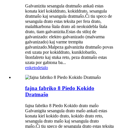
Galvanizita sesangula dratmaŝo ankaŭ estas
konata kiel kokiddrato, kokiddrato, sesangula
dratmaŝo kaj sesangula dratmaŝo.Ĉi tiu speco de
sesangula drato estas teksita per fera drato,
malaltkarbona ŝtala drato aŭ neoksidebla ŝtala
drato, tiam galvanizita.Estas du stiloj de
galvanizado: elektro galvanizado (malvarma
galvanizado) kaj varme trempita
galvanizado.Malpeza galvanizita dratmaŝo povas
esti uzata por kokiddrato, kuniklobarilo,
ŝtonfalreto kaj stuka reto, peza dratmaŝo estas
uzata por gabiona ba...
enketo
detalo
fajna fabriko 8 Piedo Kokido
Dratmaŝo
fajna fabriko 8 Piedo Kokido drato maŝo
Galvanigita sesangula drato maŝo ankaŭ estas
konata kiel kokido drato, kokido drato reto,
sesangula drato maŝo kaj sesangula drato
maŝo.Ĉi tiu speco de sesangula drato estas teksita