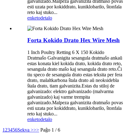
galvanizado.Malpeza galvanizita dratmaŝo povas
esti uzata por kokiddrato, kuniklobarilo, ŝtonfala
reto kaj stuko...
enketo
detalo
Forta Kokido Drato Hex Wire Mesh
1 Inch Poultry Retting 6 X 150 Kokido
Dratmaŝo Galvanigita sesangula dratmaŝo ankaŭ
estas konata kiel kokida drato, kokida drato reto,
sesangula drato maŝo kaj sesangula drato reto.Ĉi
tiu speco de sesangula drato estas teksita per fera
drato, malaltkarbona ŝtala drato aŭ neoksidebla
ŝtala drato, tiam galvanizita.Estas du stiloj de
galvanizado: elektro galvanizado (malvarma
galvanizado) kaj varme trempita
galvanizado.Malpeza galvanizita dratmaŝo povas
esti uzata por kokiddrato, kuniklobarilo, ŝtonfala
reto kaj stuko...
enketo
detalo
1
2
3
4
5
6
Sekva >
>>
Paĝo 1 / 6