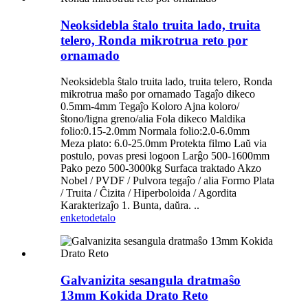
Neoksidebla ŝtalo truita lado, truita
telero, Ronda mikrotrua reto por
ornamado
Neoksidebla ŝtalo truita lado, truita telero, Ronda
mikrotrua maŝo por ornamado Tagaĵo dikeco
0.5mm-4mm Tegaĵo Koloro Ajna koloro/
ŝtono/ligna greno/alia Fola dikeco Maldika
folio:0.15-2.0mm Normala folio:2.0-6.0mm
Meza plato: 6.0-25.0mm Protekta filmo Laŭ via
postulo, povas presi logoon Larĝo 500-1600mm
Pako pezo 500-3000kg Surfaca traktado Akzo
Nobel / PVDF / Pulvora tegaĵo / alia Formo Plata
/ Truita / Ĉizita / Hiperboloida / Agordita
Karakterizaĵo 1. Bunta, daŭra. ..
enketo
detalo
Galvanizita sesangula dratmaŝo
13mm Kokida Drato Reto