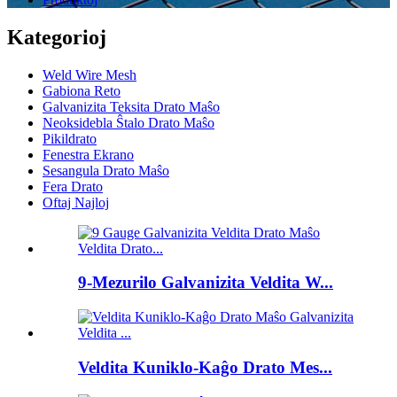
Kategorioj
Weld Wire Mesh
Gabiona Reto
Galvanizita Teksita Drato Maŝo
Neoksidebla Ŝtalo Drato Maŝo
Pikildrato
Fenestra Ekrano
Sesangula Drato Maŝo
Fera Drato
Oftaj Najloj
9-Mezurilo Galvanizita Veldita W...
Veldita Kuniklo-Kaĝo Drato Mes...