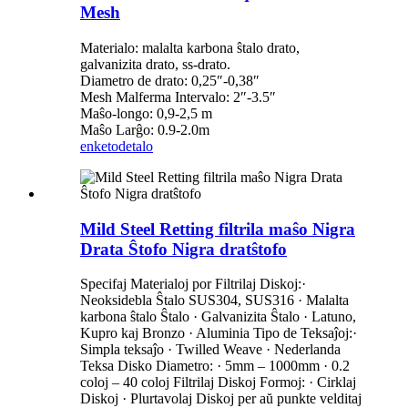
Mesh
Materialo: malalta karbona ŝtalo drato,
galvanizita drato, ss-drato.
Diametro de drato: 0,25″-0,38″
Mesh Malferma Intervalo: 2″-3.5″
Maŝo-longo: 0,9-2,5 m
Maŝo Larĝo: 0.9-2.0m
enketo
detalo
Mild Steel Retting filtrila maŝo Nigra
Drata Ŝtofo Nigra dratŝtofo
Specifaj Materialoj por Filtrilaj Diskoj:·
Neoksidebla Ŝtalo SUS304, SUS316 · Malalta
karbona ŝtalo Ŝtalo · Galvanizita Ŝtalo · Latuno,
Kupro kaj Bronzo · Aluminia Tipo de Teksaĵoj:·
Simpla teksaĵo · Twilled Weave · Nederlanda
Teksa Disko Diametro: · 5mm – 1000mm · 0.2
coloj – 40 coloj Filtrilaj Diskoj Formoj: · Cirklaj
Diskoj · Plurtavolaj Diskoj per aŭ punkte velditaj