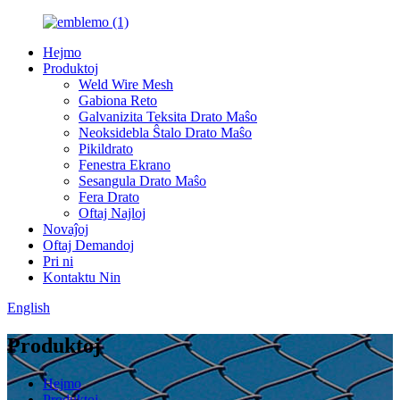
Hejmo
Produktoj
Weld Wire Mesh
Gabiona Reto
Galvanizita Teksita Drato Maŝo
Neoksidebla Ŝtalo Drato Maŝo
Pikildrato
Fenestra Ekrano
Sesangula Drato Maŝo
Fera Drato
Oftaj Najloj
Novaĵoj
Oftaj Demandoj
Pri ni
Kontaktu Nin
English
Produktoj
Hejmo
Produktoj