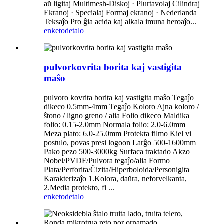
aŭ ligitaj Multimesh-Diskoj · Plurtavolaj Cilindraj
Ekranoj · Specialaj Formaj ekranoj · Nederlanda
Teksaĵo Pro ĝia acida kaj alkala imuna heroaĵo...
enketo
detalo
pulvorkovrita borita kaj vastigita
maŝo
pulvoro kovrita borita kaj vastigita maŝo Tegaĵo
dikeco 0.5mm-4mm Tegaĵo Koloro Ajna koloro /
ŝtono / ligno greno / alia Folio dikeco Maldika
folio: 0.15-2.0mm Normala folio: 2.0-6.0mm
Meza plato: 6.0-25.0mm Protekta filmo Kiel vi
postulo, povas presi logoon Larĝo 500-1600mm
Pako pezo 500-3000kg Surfaca traktado Akzo
Nobel/PVDF/Pulvora tegaĵo/alia Formo
Plata/Perforita/Ĉizita/Hiperboloida/Personigita
Karakterizaĵo 1.Kolora, daŭra, neforvelkanta,
2.Media protekto, fi ...
enketo
detalo