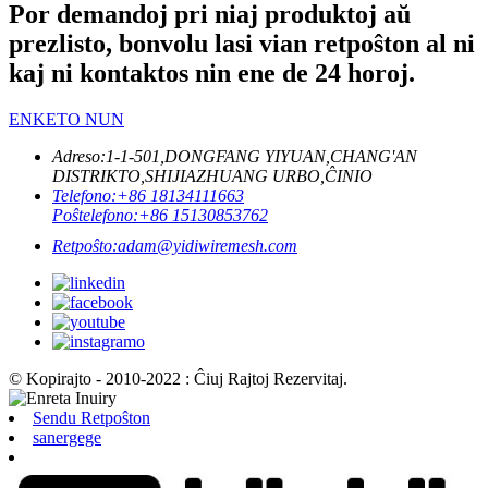
Por demandoj pri niaj produktoj aŭ
prezlisto, bonvolu lasi vian retpoŝton al ni
kaj ni kontaktos nin ene de 24 horoj.
ENKETO NUN
Adreso:
1-1-501,DONGFANG YIYUAN,CHANG'AN
DISTRIKTO,SHIJIAZHUANG URBO,ĈINIO
Telefono:
+86 18134111663
Poŝtelefono:
+86 15130853762
Retpoŝto:
adam@yidiwiremesh.com
© Kopirajto - 2010-2022 : Ĉiuj Rajtoj Rezervitaj.
Sendu Retpoŝton
sanergege