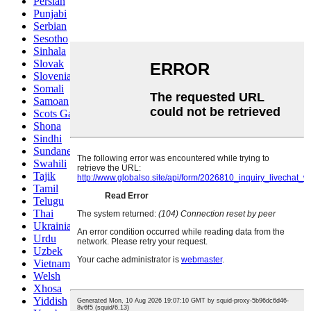
Persian
Punjabi
Serbian
Sesotho
Sinhala
Slovak
Slovenian
Somali
Samoan
Scots Gaelic
Shona
Sindhi
Sundanese
Swahili
Tajik
Tamil
Telugu
Thai
Ukrainian
Urdu
Uzbek
Vietnamese
Welsh
Xhosa
Yiddish