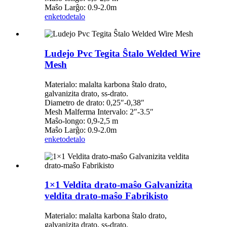
Maŝo Larĝo: 0.9-2.0m
enketo
detalo
Ludejo Pvc Tegita Ŝtalo Welded Wire
Mesh
Materialo: malalta karbona ŝtalo drato,
galvanizita drato, ss-drato.
Diametro de drato: 0,25″-0,38″
Mesh Malferma Intervalo: 2″-3.5″
Maŝo-longo: 0,9-2,5 m
Maŝo Larĝo: 0.9-2.0m
enketo
detalo
1×1 Veldita drato-maŝo Galvanizita
veldita drato-maŝo Fabrikisto
Materialo: malalta karbona ŝtalo drato,
galvanizita drato, ss-drato.