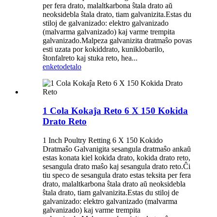
per fera drato, malaltkarbona ŝtala drato aŭ
neoksidebla ŝtala drato, tiam galvanizita.Estas du
stiloj de galvanizado: elektro galvanizado
(malvarma galvanizado) kaj varme trempita
galvanizado.Malpeza galvanizita dratmaŝo povas
esti uzata por kokiddrato, kuniklobarilo,
ŝtonfalreto kaj stuka reto, hea...
enketo
detalo
1 Cola Kokaĵa Reto 6 X 150 Kokida
Drato Reto
1 Inch Poultry Retting 6 X 150 Kokido
Dratmaŝo Galvanigita sesangula dratmaŝo ankaŭ
estas konata kiel kokida drato, kokida drato reto,
sesangula drato maŝo kaj sesangula drato reto.Ĉi
tiu speco de sesangula drato estas teksita per fera
drato, malaltkarbona ŝtala drato aŭ neoksidebla
ŝtala drato, tiam galvanizita.Estas du stiloj de
galvanizado: elektro galvanizado (malvarma
galvanizado) kaj varme trempita