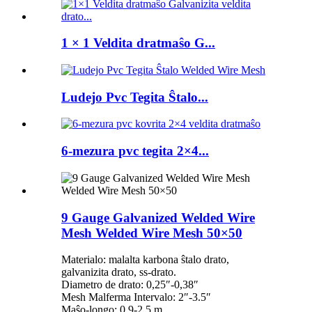
1 × 1 Veldita dratmaŝo G...
Ludejo Pvc Tegita Ŝtalo...
6-mezura pvc tegita 2×4...
9 Gauge Galvanized Welded Wire
Mesh Welded Wire Mesh 50×50
Materialo: malalta karbona ŝtalo drato,
galvanizita drato, ss-drato.
Diametro de drato: 0,25″-0,38″
Mesh Malferma Intervalo: 2″-3.5″
Maŝo-longo: 0,9-2,5 m